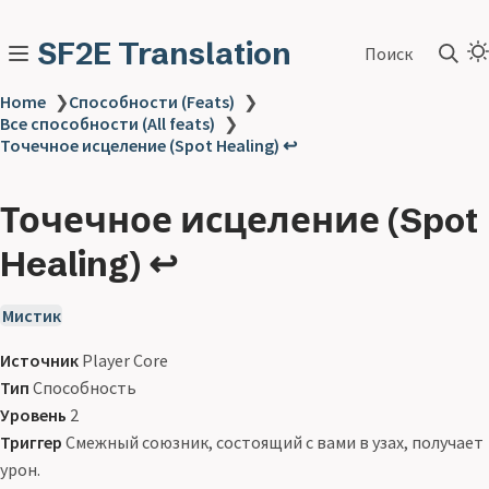
SF2E Translation
Поиск
Home
❯
Способности (Feats)
❯
Все способности (All feats)
❯
Точечное исцеление (Spot Healing) ↩
Точечное исцеление (Spot
Healing) ↩
Мистик
Источник
Player Core
Тип
Способность
Уровень
2
Триггер
Смежный союзник, состоящий с вами в узах, получает
урон.