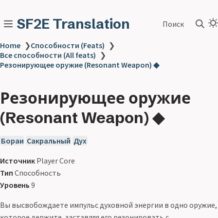
SF2E Translation
Поиск
Home
❯
Способности (Feats)
❯
Все способности (All feats)
❯
Резонирующее оружие (Resonant Weapon) ◆
Резонирующее оружие
(Resonant Weapon) ◆
Бораи
Сакральный
Дух
Источник
Player Core
Тип
Способность
Уровень
9
Вы высвобождаете импульс духовной энергии в одно оружие,
которое держите, заставляя его резонировать с