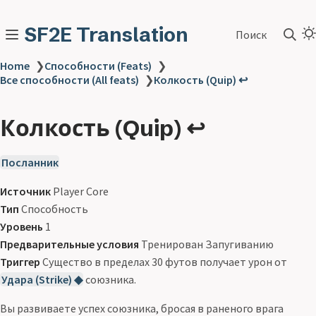
SF2E Translation
Поиск
Home
❯
Способности (Feats)
❯
Все способности (All feats)
❯
Колкость (Quip) ↩
Колкость (Quip) ↩
Посланник
Источник
Player Core
Тип
Способность
Уровень
1
Предварительные условия
Тренирован Запугиванию
Триггер
Существо в пределах 30 футов получает урон от
Удара (Strike) ◆
союзника.
Вы развиваете успех союзника, бросая в раненого врага