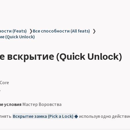
ости (Feats)
❯
Все способности (All feats)
❯
е (Quick Unlock)
 вскрытие (Quick Unlock)
 Core
ь
е условия
Мастер Воровства
лнять
Вскрытие замка (Pick a Lock) ◆
используя одно действие