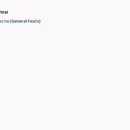
лки
ти (General Feats)