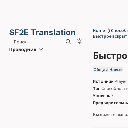
SF2E Translation
Home
❯
Способн
Быстрое вскрыти
Поиск
Проводник
Быстрое
Общая
Навык
Источник
Player
Тип
Способност
Уровень
7
Предварительны
Вы можете выпо