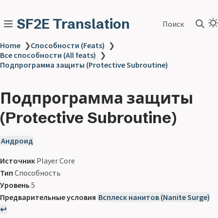
SF2E Translation
Поиск
Home
❯
Способности (Feats)
❯
Все способности (All feats)
❯
Подпрограмма защиты (Protective Subroutine)
Подпрограмма защиты
(Protective Subroutine)
Андроид
Источник
Player Core
Тип
Способность
Уровень
5
Предварительные условия
Всплеск нанитов (Nanite Surge)
↩