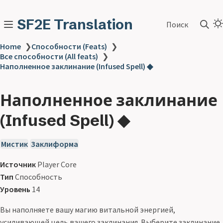
SF2E Translation
Поиск
Home
❯
Способности (Feats)
❯
Все способности (All feats)
❯
Наполненное заклинание (Infused Spell) ◆
Наполненное заклинание
(Infused Spell) ◆
Мистик
Заклиформа
Источник
Player Core
Тип
Способность
Уровень
14
Вы наполняете вашу магию витальной энергией,
усиливающей цель вашего заклинания. Выберите заклинание