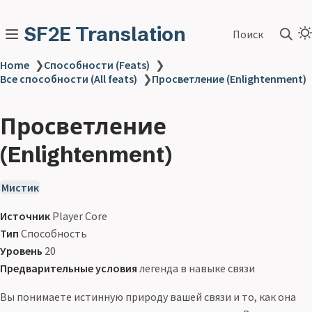
SF2E Translation
Поиск
Home
❯
Способности (Feats)
❯
Все способности (All feats)
❯
Просветление (Enlightenment)
Просветление
(Enlightenment)
Мистик
Источник
Player Core
Тип
Способность
Уровень
20
Предварительные условия
легенда в навыке связи
Вы понимаете истинную природу вашей связи и то, как она