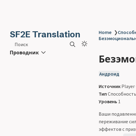
SF2E Translation
Home
❯
Способн
Безэмоциональн
Поиск
Проводник
Безэмо
Андроид
Источник
Player
Тип
Способност
Уровень
1
Ваши подавленн
переживание сил
эффектов с при