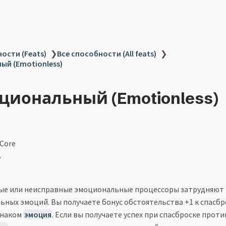
ости (Feats)
❯
Все способности (All feats)
❯
ый (Emotionless)
циональный (Emotionless)
 Core
ь
ые или неисправные эмоциональные процессоры затрудняют
ьных эмоций. Вы получаете бонус обстоятельства +1 к спасб
знаком
эмоция
. Если вы получаете успех при спасброске прот