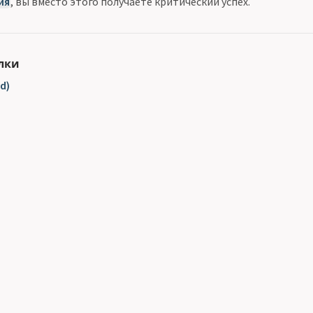
ия
, вы вместо этого получаете критический успех.
лки
d)