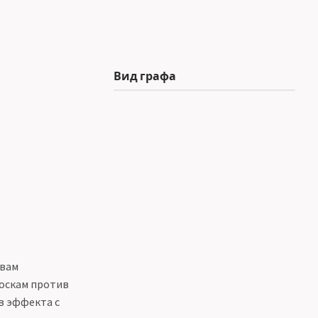
Вид графа
 вам
роскам против
ив эффекта с