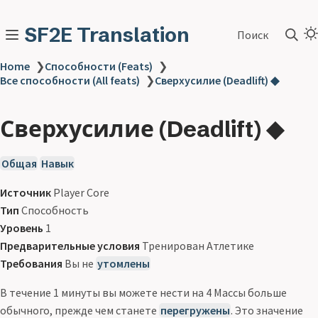
SF2E Translation
Поиск
Home
❯
Способности (Feats)
❯
Все способности (All feats)
❯
Сверхусилие (Deadlift) ◆
Сверхусилие (Deadlift) ◆
Общая
Навык
Источник
Player Core
Тип
Способность
Уровень
1
Предварительные условия
Тренирован Атлетике
Требования
Вы не
утомлены
В течение 1 минуты вы можете нести на 4 Массы больше
обычного, прежде чем станете
перегружены
. Это значение