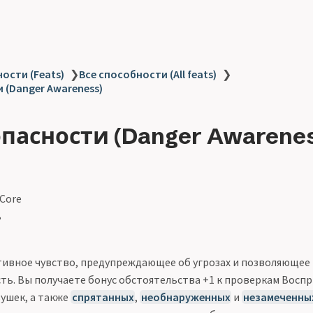
ости (Feats)
❯
Все способности (All feats)
❯
 (Danger Awareness)
опасности (Danger Awarene
 Core
ь
итивное чувство, предупреждающее об угрозах и позволяющее
ть. Вы получаете бонус обстоятельства +1 к проверкам Воспр
ушек, а также
спрятанных
,
необнаруженных
и
незамеченны