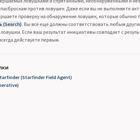
вершаемых ловушками и спрятанными, необнаруженными и н
 спасброскам против ловушек. Даже если вы не выполняете ак
вершаете проверку на обнаружение ловушек, которые обычно 
ь (Search)
. Вы всё ещё должны соответствовать любым друг
 ловушки. Если ваш результат инициативы совпадает с резул
всегда действуете первым.
лки
arfinder (Starfinder Field Agent)
erative)