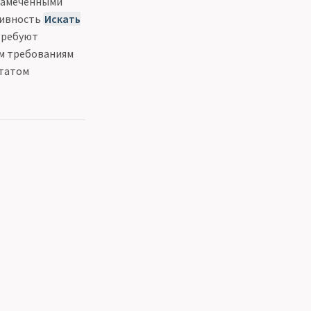
езамеченными
тивность
Искать
требуют
им требованиям
ьтатом