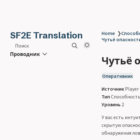
SF2E Translation
Home
❯
Способн
Чутьё опасности
Поиск
Проводник
Чутьё 
Оперативник
Источник
Player
Тип
Способност
Уровень
2
У вас есть инту
скрытую опаснос
обнаружения лов