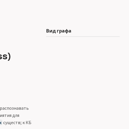
Вид графа
ss)
 распознавать
иятия для
х
существ; к КБ