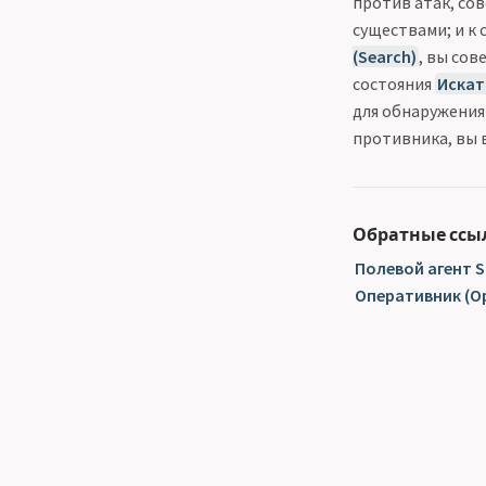
против атак, со
существами; и к
(Search)
, вы со
состояния
Искат
для обнаружения
противника, вы 
Обратные ссы
Полевой агент St
Оперативник (Op