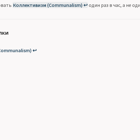
овать
Коллективизм (Communalism) ↩
один раз в час, а не од
лки
)
Communalism) ↩