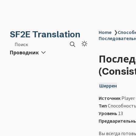
SF2E Translation
Home
❯
Способн
Последовательн
Поиск
Проводник
Послед
(Consis
Ширрен
Источник
Player
Тип
Способност
Уровень
13
Предварительны
Вы всегда готов