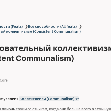
ости (Feats)
❯
Все способности (All feats)
❯
ый коллективизм (Consistent Communalism)
овательный коллективиз
tent Communalism)
 Core
ь
е условия
Коллективизм (Communalism) ↩
ы помочь своим союзникам, когда они больше всего в этом ну