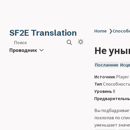
SF2E Translation
Home
❯
Способн
Поиск
Не уныв
Проводник
Посланник
Исц
Источник
Player
Тип
Способност
Уровень
8
Предварительны
Вы подбадривает
похлопав по спи
уменьшает значе