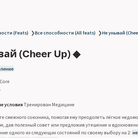
ости (Feats)
❯
Все способности (All feats)
❯
Не унывай (Chee
ай (Cheer Up) ◆
еление
 Core
ь
е условия
Тренирован Медицине
е смежного союзника, помогая ему преодолеть лёгкое недом
не, дав полезный совет или предложив утешение и вдохновени
ние одного из следующих состояний по своему выбору на 2:
не