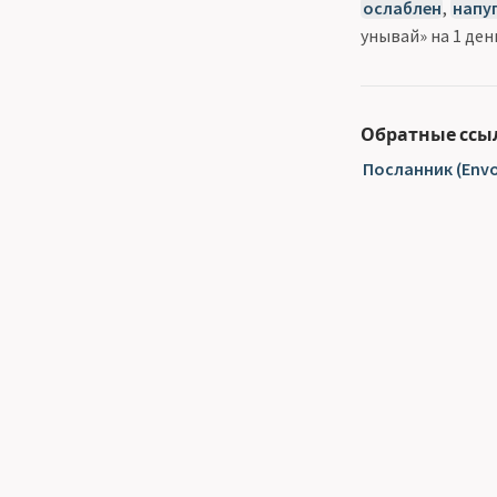
ослаблен
,
напу
унывай» на 1 ден
Обратные ссы
Посланник (Envo