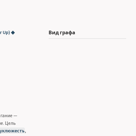
r Up) ◆
Вид графа
огание —
е. Цель
уклюжесть
,