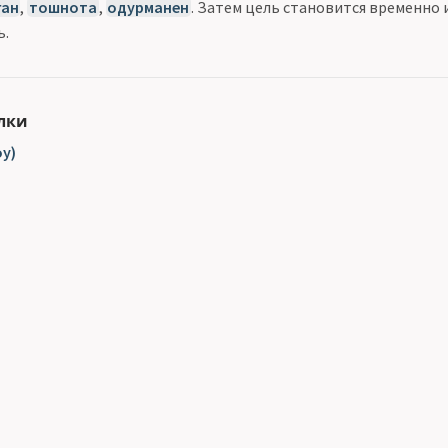
ган
,
тошнота
,
одурманен
. Затем цель становится временно 
ь.
лки
y)