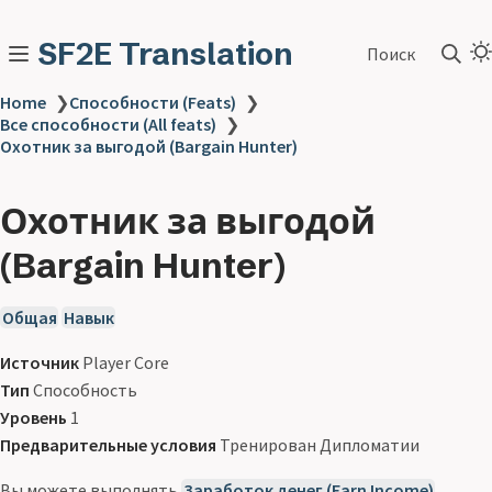
SF2E Translation
Поиск
Home
❯
Способности (Feats)
❯
Все способности (All feats)
❯
Охотник за выгодой (Bargain Hunter)
Охотник за выгодой
(Bargain Hunter)
Общая
Навык
Источник
Player Core
Тип
Способность
Уровень
1
Предварительные условия
Тренирован Дипломатии
Вы можете выполнять
Заработок денег (Earn Income)
,