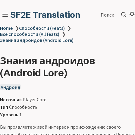
SF2E Translation
Поиск
Home
❯
Способности (Feats)
❯
Все способности (All feats)
❯
Знания андроидов (Android Lore)
Знания андроидов
(Android Lore)
Андроид
Источник
Player Core
Тип
Способность
Уровень
1
Вы проявляете живой интерес к происхождению своего
народа. Вы получаете ранг мастерства тренирован в Ремесле