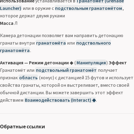
Использование
устанавливается в
Гранатомёт (Grenade
Launcher)
или в оружие с
подствольным гранатомётом
,
которое держат двумя руками
Масса
Л
Камера детонации позволяет вам направить детонацию
гранаты внутри
гранатомёта
или
подствольного
гранатомёта
.
Активация — Режим детонации
◆ (
Манипуляция
)
Эффект
Гранатомёт или
подствольный гранатомёт
получает
признак
область
(конус) с дистанцией 15 футов и использует
свойства гранаты, которой он выстреливает, вместо своей
обычной дистанции. Вы можете завершить этот эффект
действием
Взаимодействовать (Interact) ◆
.
Обратные ссылки