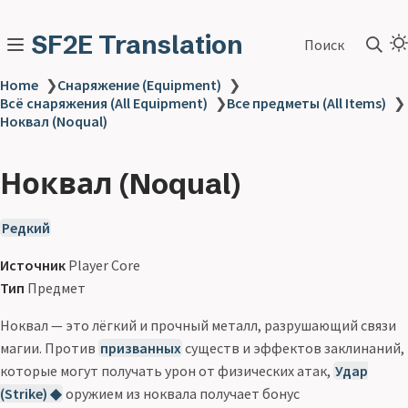
SF2E Translation
Поиск
Home
❯
Снаряжение (Equipment)
❯
Всё снаряжения (All Equipment)
❯
Все предметы (All Items)
❯
Ноквал (Noqual)
Ноквал (Noqual)
Редкий
Источник
Player Core
Тип
Предмет
Ноквал — это лёгкий и прочный металл, разрушающий связи
магии. Против
призванных
существ и эффектов заклинаний,
которые могут получать урон от физических атак,
Удар
(Strike) ◆
оружием из ноквала получает бонус