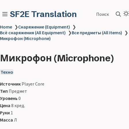
SF2E Translation
Поиск
Home
❯
Снаряжение (Equipment)
❯
Всё снаряжения (All Equipment)
❯
Все предметы (All Items)
❯
Микрофон (Microphone)
Микрофон (Microphone)
Техно
Источник
Player Core
Тип
Предмет
Уровень
0
Цена
8 кред.
Руки
1
Масса
Л