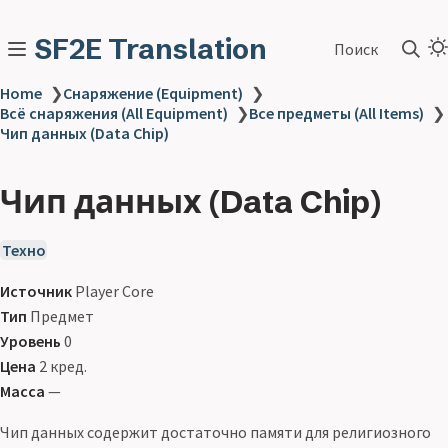
SF2E Translation
Поиск
Home
❯
Снаряжение (Equipment)
❯
Всё снаряжения (All Equipment)
❯
Все предметы (All Items)
❯
Чип данных (Data Chip)
Чип данных (Data Chip)
Техно
Источник
Player Core
Тип
Предмет
Уровень
0
Цена
2 кред.
Масса
—
Чип данных содержит достаточно памяти для религиозного