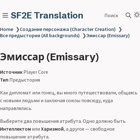
SF2E Translation
Поиск
Home
❯
Создание персонажа (Character Creation)
❯
Все предыстории (All backgrounds)
❯
Эмиссар (Emissary)
Эмиссар (Emissary)
Источник
Player Core
Тип
Предыстория
Как дипломат или гонец, вы много путешествовали, общаясь
с новыми людьми и заключая союзы повсюду, куда
направлялись.
Выберите два повышения атрибута. Одно должно быть
Интеллектом
или
Харизмой
, а другое — свободное
повышение атрибута.