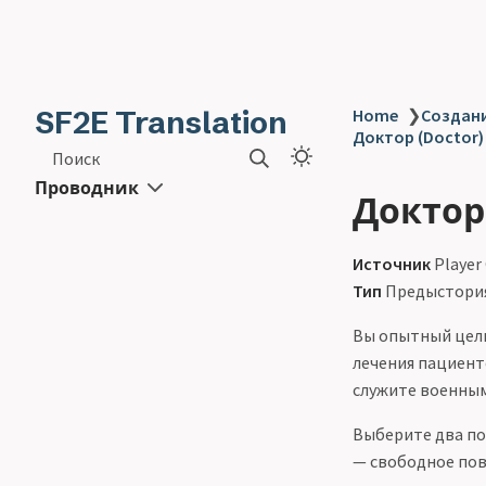
SF2E Translation
Home
❯
Создани
Доктор (Doctor)
Поиск
Проводник
Доктор 
Источник
Player
Тип
Предыстори
Вы опытный цели
лечения пациент
служите военным
Выберите два п
— свободное по