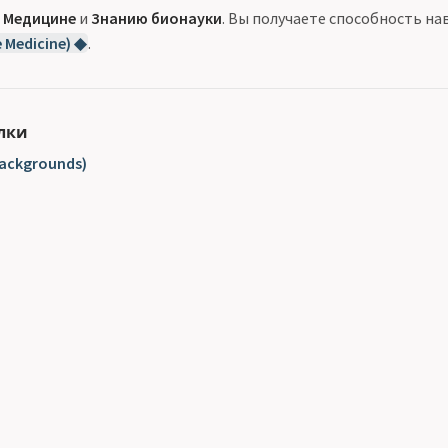
ы
Медицине
и
Знанию бионауки
. Вы получаете способность н
 Medicine) ◆
.
лки
ackgrounds)