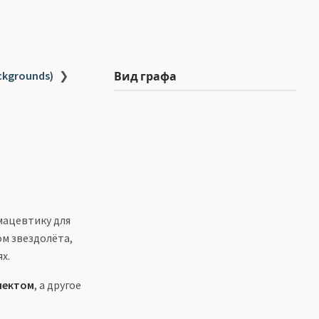
ckgrounds)
❯
Вид графа
мацевтику для
ом звездолёта,
х.
лектом
, а другое