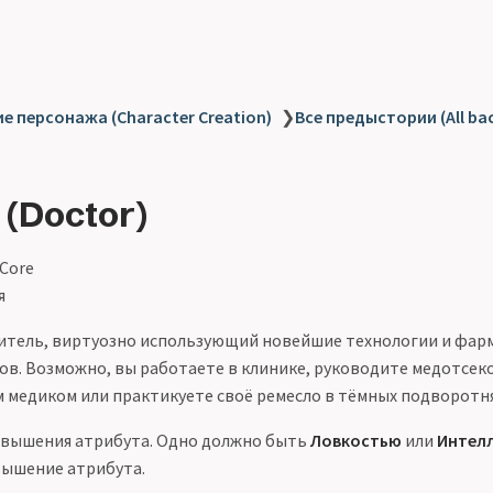
е персонажа (Character Creation)
❯
Все предыстории (All ba
(Doctor)
 Core
я
тель, виртуозно использующий новейшие технологии и фар
ов. Возможно, вы работаете в клинике, руководите медотсек
 медиком или практикуете своё ремесло в тёмных подворотня
овышения атрибута. Одно должно быть
Ловкостью
или
Интел
вышение атрибута.