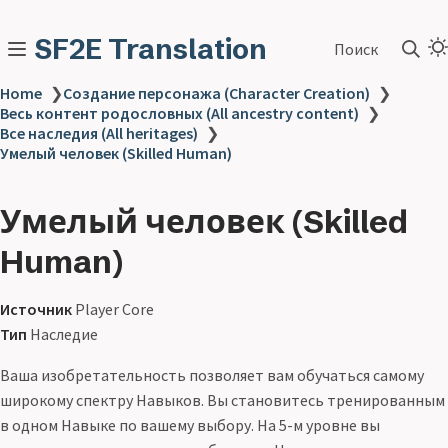
SF2E Translation
Поиск
Home
❯
Создание персонажа (Character Creation)
❯
Весь контент родословных (All ancestry content)
❯
Все наследия (All heritages)
❯
Умелый человек (Skilled Human)
Умелый человек (Skilled
Human)
Источник
Player Core
Тип
Наследие
Ваша изобретательность позволяет вам обучаться самому
широкому спектру Навыков. Вы становитесь тренированным
в одном Навыке по вашему выбору. На 5-м уровне вы