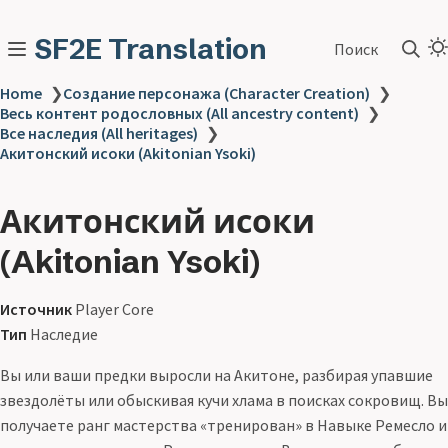
SF2E Translation
Поиск
Home
❯
Создание персонажа (Character Creation)
❯
Весь контент родословных (All ancestry content)
❯
Все наследия (All heritages)
❯
Акитонский исоки (Akitonian Ysoki)
Акитонский исоки
(Akitonian Ysoki)
Источник
Player Core
Тип
Наследие
Вы или ваши предки выросли на Акитоне, разбирая упавшие
звездолёты или обыскивая кучи хлама в поисках сокровищ. Вы
получаете ранг мастерства «тренирован» в Навыке Ремесло и